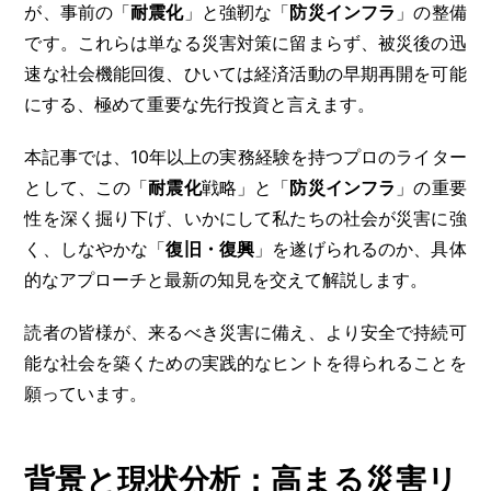
が、事前の「
耐震化
」と強靭な「
防災インフラ
」の整備
です。これらは単なる災害対策に留まらず、被災後の迅
速な社会機能回復、ひいては経済活動の早期再開を可能
にする、極めて重要な先行投資と言えます。
本記事では、10年以上の実務経験を持つプロのライター
として、この「
耐震化
戦略」と「
防災インフラ
」の重要
性を深く掘り下げ、いかにして私たちの社会が災害に強
く、しなやかな「
復旧・復興
」を遂げられるのか、具体
的なアプローチと最新の知見を交えて解説します。
読者の皆様が、来るべき災害に備え、より安全で持続可
能な社会を築くための実践的なヒントを得られることを
願っています。
背景と現状分析：高まる災害リ