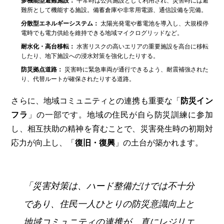
多機能型避難施設：
平常時は公共施設として利用され、災害時には避
難所として機能する施設。備蓄倉庫や非常用電源、通信設備を完備。
分散型エネルギーシステム：
太陽光発電や蓄電池を導入し、大規模停
電時でも電力供給を維持できる地域マイクログリッドなど。
耐水化・高台移転：
水害リスクの高いエリアの重要施設を高台に移転
したり、地下施設への浸水対策を強化したりする。
防災拠点道路：
災害時に緊急車両が通行できるよう、耐震補強された
り、代替ルートが確保されたりする道路。
さらに、地域コミュニティとの連携も重要な「
防災イン
フラ
」の一部です。地域の住民が自ら防災訓練に参加
し、相互扶助の精神を育むことで、災害発生時の初期対
応力が向上し、「
復旧・復興
」の土台が築かれます。
「災害対策は、ハード整備だけでは不十分
であり、住民一人ひとりの防災意識向上と
地域コミュニティの連携が、真にレジリエ