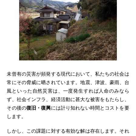
e
er
b
o
o
k
未曾有の災害が頻発する現代において、私たちの社会は
常にその脅威に晒されています。地震、津波、豪雨、台
風といった自然災害は、一度発生すれば人命のみなら
ず、社会インフラ、経済活動に甚大な被害をもたらし、
その後の
復旧・復興
には計り知れない時間とコストを要
します。
しかし、この課題に対する有効な解は存在します。それ