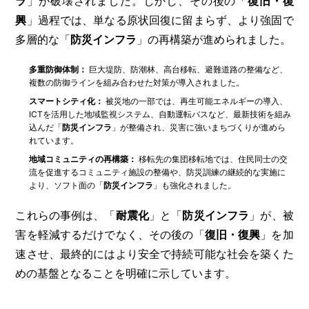
ラ
」が破壊されました。しかし、その後の「
復旧・復
興
」過程では、単なる原状回復に留まらず、より強固で
多層的な「
防災インフラ
」の再構築が進められました。
多重防御体制：
巨大堤防、防潮林、高台移転、避難道路の整備など、
複数の防御ラインを組み合わせた対策が導入されました。
スマートシティ化：
被災地の一部では、再生可能エネルギーの導入、
ICTを活用した地域監視システム、自動運転バスなど、最新技術を組み
込んだ「
防災インフラ
」が整備され、災害に強いまちづくりが進めら
れています。
地域コミュニティの再構築：
移転先の集団移転地では、住民同士の交
流を促進するコミュニティ施設の整備や、防災訓練の継続的な実施に
より、ソフト面の「
防災インフラ
」も強化されました。
これらの事例は、「
耐震化
」と「
防災インフラ
」が、被
害を軽減するだけでなく、その後の「
復旧・復興
」を加
速させ、最終的にはより安全で持続可能な社会を築くた
めの基盤となることを明確に示しています。