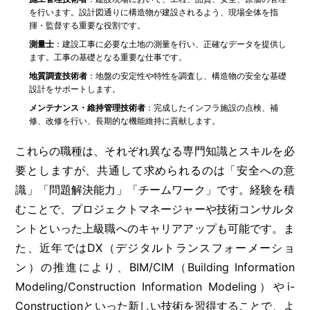
を行います。設計図通りに構造物が建設されるよう、現場全体を指
揮・監督する重要な役割です。
測量士
：建設工事に必要な土地の測量を行い、正確なデータを提供し
ます。工事の基礎となる重要な仕事です。
地質調査技術者
：地盤の安定性や特性を調査し、構造物の安全な基礎
設計をサポートします。
メンテナンス・維持管理技術者
：完成したインフラ施設の点検、補
修、改修を行い、長期的な機能維持に貢献します。
これらの職種は、それぞれ異なる専門知識とスキルを必
要としますが、共通して求められるのは「安全への意
識」「問題解決能力」「チームワーク」です。経験を積
むことで、プロジェクトマネージャーや技術コンサルタ
ントといった上級職へのキャリアアップも可能です。ま
た、近年ではDX（デジタルトランスフォーメーショ
ン）の推進により、BIM/CIM（Building Information
Modeling/Construction Information Modeling）やi-
Constructionといった新しい技術を習得することで、よ