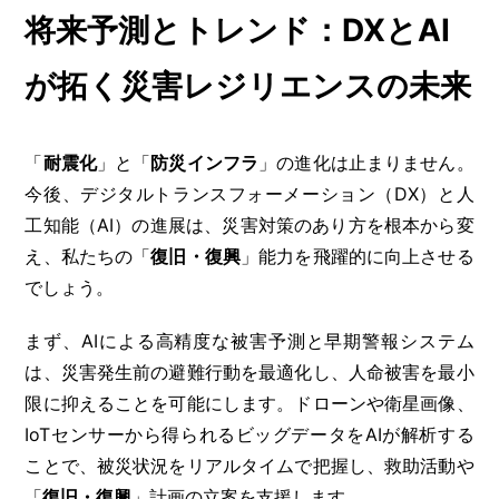
将来予測とトレンド：DXとAI
が拓く災害レジリエンスの未来
「
耐震化
」と「
防災インフラ
」の進化は止まりません。
今後、デジタルトランスフォーメーション（DX）と人
工知能（AI）の進展は、災害対策のあり方を根本から変
え、私たちの「
復旧・復興
」能力を飛躍的に向上させる
でしょう。
まず、AIによる高精度な被害予測と早期警報システム
は、災害発生前の避難行動を最適化し、人命被害を最小
限に抑えることを可能にします。ドローンや衛星画像、
IoTセンサーから得られるビッグデータをAIが解析する
ことで、被災状況をリアルタイムで把握し、救助活動や
「
復旧・復興
」計画の立案を支援します。