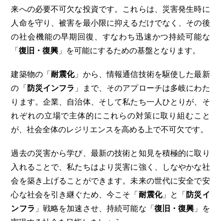
来への必要不可欠な投資です。これらは、災害発生時に
人命を守り、被害を最小限に抑えるだけでなく、その後
の社会機能の早期回復、すなわち迅速かつ持続可能な
「
復旧・復興
」を可能にするための基盤となります。
建築物の「
耐震化
」から、情報通信技術を駆使した最新
の「
防災インフラ
」まで、そのアプローチは多岐にわた
ります。企業、自治体、そして私たち一人ひとりが、そ
れぞれの立場で主体的にこれらの対策に取り組むこと
が、社会全体のレジリエンスを高める上で不可欠です。
過去の災害から学び、最新の技術と知見を積極的に取り
入れることで、私たちはより災害に強く、しなやかな社
会を築き上げることができます。未来の世代に安全で安
心な社会を引き継ぐため、今こそ「
耐震化
」と「
防災イ
ンフラ
」戦略を加速させ、持続可能な「
復旧・復興
」を