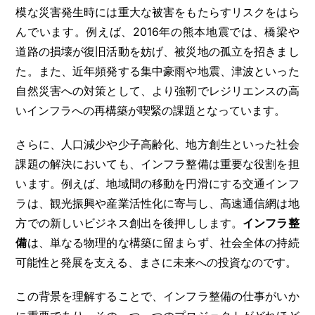
模な災害発生時には重大な被害をもたらすリスクをはら
んでいます。例えば、2016年の熊本地震では、橋梁や
道路の損壊が復旧活動を妨げ、被災地の孤立を招きまし
た。また、近年頻発する集中豪雨や地震、津波といった
自然災害への対策として、より強靭でレジリエンスの高
いインフラへの再構築が喫緊の課題となっています。
さらに、人口減少や少子高齢化、地方創生といった社会
課題の解決においても、インフラ整備は重要な役割を担
います。例えば、地域間の移動を円滑にする交通インフ
ラは、観光振興や産業活性化に寄与し、高速通信網は地
方での新しいビジネス創出を後押しします。
インフラ整
備
は、単なる物理的な構築に留まらず、社会全体の持続
可能性と発展を支える、まさに未来への投資なのです。
この背景を理解することで、インフラ整備の仕事がいか