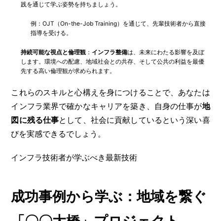
践を通じて学ぶ姿勢を持ちましょう。
例：OJT（On-the-Job Training）を通じて、先輩技術者から直接
指導を受ける。
持続可能な視点と倫理観
：
インフラ整備
は、未来にわたる影響を及ぼ
します。環境への配慮、地域社会との共存、そして公共の利益を最優
先する高い倫理観が求められます。
これらのスキルと心構えを身につけることで、あなたは
インフラ業界で確かなキャリアを築き、自身の仕事が
地
図に残る仕事
として、社会に貢献しているという深い喜
びを実感できるでしょう。
インフラ技術者が学ぶべき最新技術
成功事例から学ぶ：地域を繋ぐ
「〇〇大橋」プロジェクト