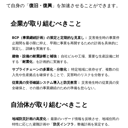
て自身の「
復旧・復興
」を加速させることができます。
企業が取り組むべきこと
BCP（事業継続計画）の策定と定期的な見直し：
災害発生時の事業停
止期間を最小限に抑え、早期に事業を再開するための計画を具体的に
策定し、訓練を実施する。
建物・設備の耐震診断と補強：
自社ビルや工場、重要な生産設備に対
する「
耐震化
」を計画的に実施する。
サプライチェーンの多重化・分散化：
特定地域に依存せず、複数の仕
入先や生産拠点を確保することで、災害時のリスクを分散する。
従業員の安否確認システム導入と防災教育：
災害発生時の従業員の安
全確保と、その後の事業継続のための準備を怠らない。
自治体が取り組むべきこと
地域防災計画の高度化：
最新のハザード情報を反映させ、地域住民の
特性に応じた避難計画や「
防災インフラ
」整備計画を策定する。