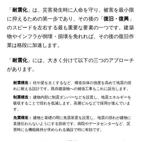
「
耐震化
」は、災害発生時に人命を守り、被害を最小限
に抑えるための第一歩であり、その後の「
復旧・復興
」
のスピードを左右する最も重要な要素の一つです。建築
物やインフラが倒壊・損壊を免れれば、その後の復旧作
業は格段に加速します。
「
耐震化
」には、大きく分けて以下の三つのアプローチ
があります。
耐震構造：
柱や梁を太くするなど、構造自体の強度を高めて地震の揺
れに耐える設計です。既存建築物への補強工事もこれに該当します。
制震構造：
建物内部に制震ダンパーなどを設置し、地震エネルギーを
吸収することで揺れを低減します。高層ビルなどで採用が進んでいま
す。
免震構造：
建物と基礎の間に免震装置を設置し、地震の揺れが建物に
直接伝わらないようにする技術です。病院やデータセンターなど、災
害時にも機能維持が求められる施設で特に有効です。