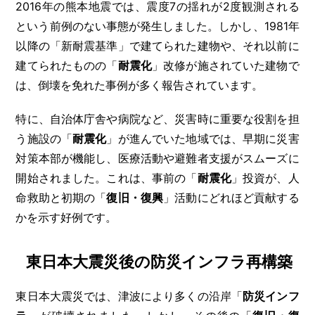
2016年の熊本地震では、震度7の揺れが2度観測される
という前例のない事態が発生しました。しかし、1981年
以降の「新耐震基準」で建てられた建物や、それ以前に
建てられたものの「
耐震化
」改修が施されていた建物で
は、倒壊を免れた事例が多く報告されています。
特に、自治体庁舎や病院など、災害時に重要な役割を担
う施設の「
耐震化
」が進んでいた地域では、早期に災害
対策本部が機能し、医療活動や避難者支援がスムーズに
開始されました。これは、事前の「
耐震化
」投資が、人
命救助と初期の「
復旧・復興
」活動にどれほど貢献する
かを示す好例です。
東日本大震災後の防災インフラ再構築
東日本大震災では、津波により多くの沿岸「
防災インフ