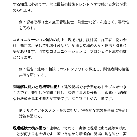
する知識は必須です。常に最新の技術トレンドを学び続ける意欲が求
められます。
例：資格取得（土木施工管理技士、測量士など）を通じて、専門性
を高める。
コミュニケーション能力の向上
：現場では、設計者、施工者、協力会
社、発注者、そして地域住民など、多様な立場の人々と連携を取る必
要があります。円滑なコミュニケーションは、プロジェクト成功の鍵
となります。
例：報告・連絡・相談（ホウレンソウ）を徹底し、関係者間の情報
共有を密にする。
問題解決能力と危機管理能力
：建設現場では予期せぬトラブルがつき
ものです。発生した問題に対し、冷静に原因を分析し、迅速かつ的確
な解決策を見出す能力が重要です。安全管理もその一環です。
例：リスクアセスメントを常に行い、潜在的な危険を事前に特定し
対策を講じる。
現場経験の積み重ね
：座学だけでなく、実際に現場に出て経験を積む
ことが何よりも大切です。若いうちから積極的に現場に足を運び、実