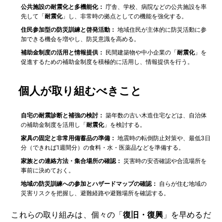
公共施設の耐震化と多機能化：
庁舎、学校、病院などの公共施設を率
先して「
耐震化
」し、非常時の拠点としての機能を強化する。
住民参加型の防災訓練と啓発活動：
地域住民が主体的に防災活動に参
加できる機会を増やし、防災意識を高める。
補助金制度の活用と情報提供：
民間建築物や中小企業の「
耐震化
」を
促進するための補助金制度を積極的に活用し、情報提供を行う。
個人が取り組むべきこと
自宅の耐震診断と補強の検討：
築年数の古い木造住宅などは、自治体
の補助金制度を活用し「
耐震化
」を検討する。
家具の固定と非常用備蓄品の準備：
地震時の転倒防止対策や、最低3日
分（できれば1週間分）の食料・水・医薬品などを準備する。
家族との連絡方法・集合場所の確認：
災害時の安否確認や合流場所を
事前に決めておく。
地域の防災訓練への参加とハザードマップの確認：
自らが住む地域の
災害リスクを把握し、避難経路や避難場所を確認する。
これらの取り組みは、個々の「
復旧・復興
」を早めるだ