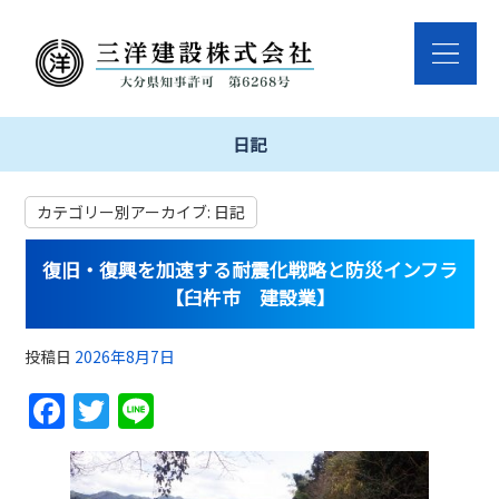
日記
カテゴリー別アーカイブ:
日記
復旧・復興を加速する耐震化戦略と防災インフラ
【臼杵市 建設業】
投稿日
2026年8月7日
F
T
Li
a
w
n
c
itt
e