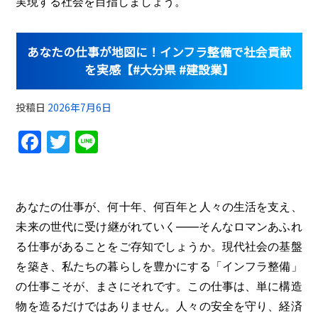
実現する社会を目指しましょう。
あなたの仕事が地図に！インフラ整備で社会貢献
を実感【#大分県 #建設業】
投稿日
2026年7月6日
F
T
Li
a
w
n
c
itt
e
e
er
あなたの仕事が、何十年、何百年と人々の生活を支え、
b
未来の世代に受け継がれていく――そんなロマンあふれ
る仕事があることをご存知でしょうか。現代社会の基盤
o
を築き、私たちの暮らしを豊かにする「インフラ整備」
o
の仕事こそが、まさにそれです。この仕事は、単に構造
k
物を造るだけではありません。人々の安全を守り、経済