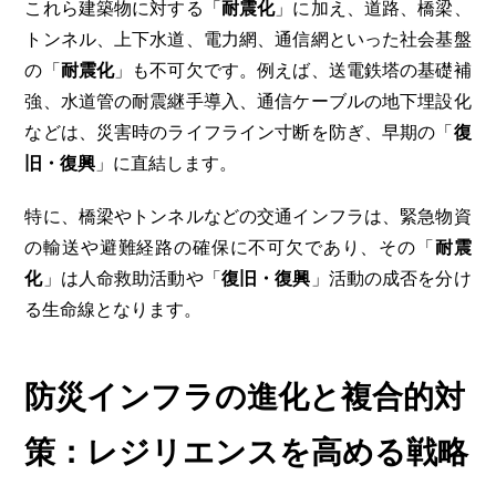
これら建築物に対する「
耐震化
」に加え、道路、橋梁、
トンネル、上下水道、電力網、通信網といった社会基盤
の「
耐震化
」も不可欠です。例えば、送電鉄塔の基礎補
強、水道管の耐震継手導入、通信ケーブルの地下埋設化
などは、災害時のライフライン寸断を防ぎ、早期の「
復
旧・復興
」に直結します。
特に、橋梁やトンネルなどの交通インフラは、緊急物資
の輸送や避難経路の確保に不可欠であり、その「
耐震
化
」は人命救助活動や「
復旧・復興
」活動の成否を分け
る生命線となります。
防災インフラの進化と複合的対
策：レジリエンスを高める戦略